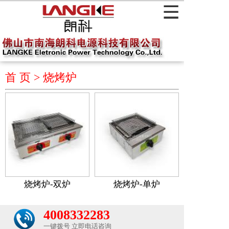
首 页 >
烧烤炉
烧烤炉-双炉
烧烤炉-单炉
4008332283
一键拨号 立即电话咨询