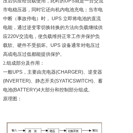
压后供应给
负载
使用，此时的
UPS
就是一台交流
市电
稳压器
，同时它还向机内电池充电；当市电
中断（事故停电）时，
UPS
立即将电池的直流
电能，通过逆变零切换转换的
方法
向负载继续供
应
220V
交流电
，使负载维持正常工作并保护负
载软、
硬件
不受损坏。
UPS
设备通常对电压过
高或电压过低都能提供保护
。
2.组成部分及作用：
一般
UPS
，主要由充电器
(CHARGER)
、逆变器
(INVERTER)
、静态开关
(SYATICSWITCH)
、蓄
电池
(BATTERY)4
大部分和控制部分组成
。
原理图：