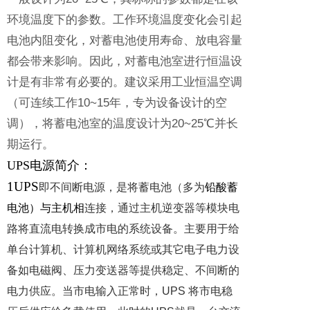
环境温度下的参数。工作环境温度变化会引起
电池内阻变化，对蓄电池使用寿命、放电容量
都会带来影响。因此，对蓄电池室进行恒温设
计是有非常有必要的。建议采用工业恒温空调
（可连续工作10~15年，专为设备设计的空
调），将蓄电池室的温度设计为20~25℃并长
期运行。
UPS
电源简介：
1UPS
即不间断
电源
，是将
蓄电池
（多为
铅酸蓄
电池）与主机相
连接，通过主机逆变器等模块电
路将直流电转换成市电的系统设备。主要用于给
单台
计算机
、计算机网络系统或其它
电子电力设
备
如电磁阀、压力变送器等提供稳定、不间断的
电力供应。当市电输入正常时，
UPS
将市电稳