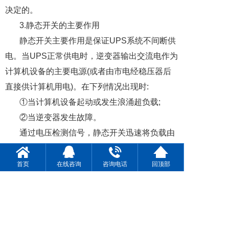
决定的。
3.
静态开关的主要作用
静态开关主要作用是保证
UPS
系统不间断供
电。当
UPS
正常供电时，逆变器输出交流电作为
计算机设备的主要电源
(
或者由市电经稳压器后
直接供计算机用电
)
。在下列情况出现时
:
①当计算机设备起动或发生浪涌超负载
;
②当逆变器发生故障。
通过电压检测信号，静态开关迅速将负载由
逆变器供电转移到市电供电。一旦恢复正常，经
检测市电与逆变器电压同步、同频时，又转为逆
首页
在线咨询
咨询电话
回顶部
变器供电。静态开关，就是完成转换并保证转换
可靠、不间断供电的关键设备。
4.
蓄电池的主要作用
蓄电池是储存电能的装置。在正常供电时，