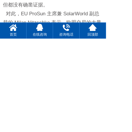
但都没有确凿证据。
对此，EU ProSun 主席兼 SolarWorld 副总
裁的 Milan Nitzschke 表示，欧盟交易的大量
中国商品远低于最低限价，并认为违规行为仍
首页
在线咨询
咨询电话
回顶部
在持续发生。晶科能源欧洲总监 Frank Niend
orf 则认为 EU ProSun 的投诉有些牵强，毕竟
从会计角度来看，要隐藏这些资讯是不太可能
的
！
本文由
朗科电源科技
编辑，转载请注明出处！
4008332283
一键拨号 立即电话咨询