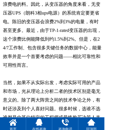
浪费电的料。因此，从变压器的角度来看，
无变
压器UPS
（
朗科3相ups电源
）的系统肯定要更省
电。陈旧的变压器会浪费2%到3%的电量，有时
甚至更多。最近，由于TP-1-rated变压器的出现，
这个浪费比例能降低到约1.5%到2%。但是，在2
4/7工作制、包含很多关键任务的数据中心，能量
效率并是一个首要考虑的问题——相比可靠性和
可用性而言。
当然，如果不从实际出发，考虑实际可用的产品
和市场，光从理论上分析二者的技术区别是毫无
意义的。除了两大阵营之间的技术争论之外，有
时还涉及到个人喜好问题。很多时候，选谁不选
谁都是由某位特定的工程师或最终购买决策人来
定的。
首页
在线咨询
咨询电话
回顶部