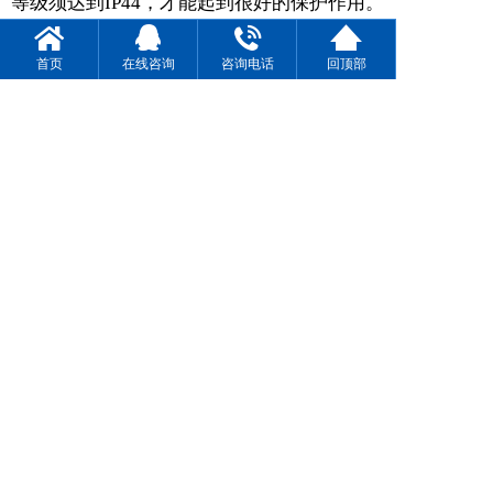
等级须达到IP44，才能起到很好的保护作用。
还有就是节能环保也是对户外基站电源的一个
首页
在线咨询
咨询电话
回顶部
选择要点。户外不间断电源除了要应对恶劣的
环境，还要不间断的工作，节能可以减少能
耗，从而有效的降低运营成本。积极响应国家
环保政策，给通信网络一个绿色的通信环境，
电磁辐射、音频燥声、材料污染等方面必须达
到国家和行业相关标准。
4008332283
一键拨号 立即电话咨询