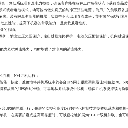
）相结合，降低系统噪音及电力损失，确保客户能在各种工作负荷状态下获得高品
电模式或者电池模式，均可输出低失真度的纯净正弦波电源，为用户的负载设备
全隔离。装有隔离变压器的机器，负载中不会出现直流成份，能有效的保护计算
的动态性能，提高了机器的带载能力，且负载兼容性好。
设备的影响。
压保护，输出过压欠压保护，输出过载短路保护，电池欠压预警保护，机内过温
过载能力及抗冲击能力，同时增强了对电网的适应能力。
1并机、N+1并机运行；
智能、快速、准确地将并机系统中的各台UPS同步跟踪调到最佳(相位差<0。5
，将有故障的UPS自动准确、可靠地从并机系统中脱机，确保并机系统持续向负载
台UPS的并联运行，先进的监控和高度DSP数字化控制技术使并机系统和单机
单机，在需要扩容或提高可靠度时，可以轻松地扩展为“1＋1”双机并联，也可