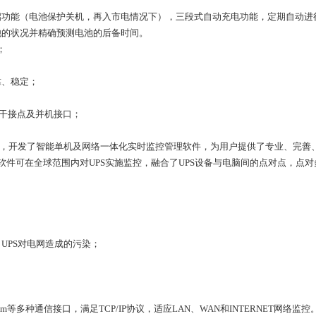
启功能（电池保护关机，再入市电情况下），三段式自动充电功能，定期自动进
池的状况并精确预测电池的后备时间。
；
靠、稳定；
5，干接点及并机接口；
平，开发了智能单机及网络一体化实时监控管理软件，为用户提供了专业、完善
理软件可在全球范围内对UPS实施监控，融合了UPS设备与电脑间的点对点，
UPS对电网造成的污染；
dem等多种通信接口，满足TCP/IP协议，适应LAN、WAN和INTERNET网络监控