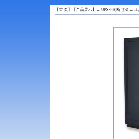
【
首 页
】【
产品展示
】→
UPS不间断电源
→
工