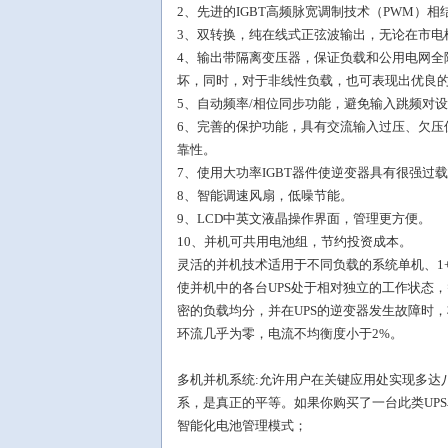
2、先进的IGBT高频脉宽调制技术（PWM
3、双转换，纯在线式正弦波输出，无论在市
4、输出带隔离变压器，保证负载和公用电网
坏，同时，对于非线性负载，也可表现出优良
5、自动频率/相位同步功能，避免输入跳频对
6、完善的保护功能，具有交流输入过压、欠
靠性。
7、使用大功率IGBT器件使逆变器具有很强
8、智能调速风扇，低噪节能。
9、LCD中英文液晶操作界面，管理更方便。
10、并机可共用电池组，节约投资成本。
灵活的并机技术适用于不同负载的系统单机、1+
使并机中的各台UPS处于相对独立的工作状态，
密的负载均分，并在UPS的逆变器发生故障时
环流几乎为零，电流不均衡度小于2%。
多机并机系统:允许用户在关键应用处实现多达八
系，是真正的平等。如果你购买了一台此类UPS
智能化电池管理模式；