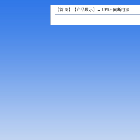
【
首 页
】【
产品展示
】→
UPS不间断电源